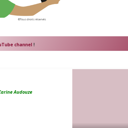
©Tous droits réservés
uTube channel
!
Karine Audouze