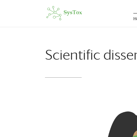
H
Scientific diss